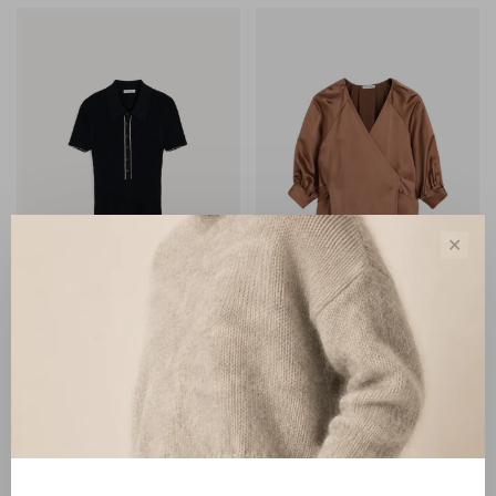
✕
Malene Birger
Malene Birger
Malene Benita Knitwear
Malene Birger Pacey Top
Trui zwart
bruin
€250,00
€300,00