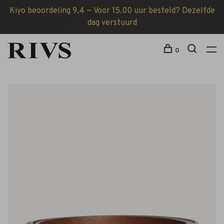
Kiyo beoordeling 9,4 — Voor 15.00 uur besteld? Dezelfde
dag verstuurd
0