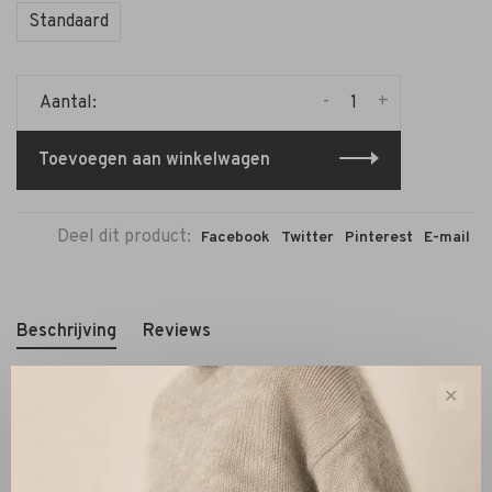
Standaard
-
+
Aantal:
Toevoegen aan winkelwagen
Deel dit product:
Facebook
Twitter
Pinterest
E-mail
Beschrijving
Reviews
✕
Malene Birger is een gerenommeerd Deens modebedrijf
dat bekendstaat om zijn stijlvolle ontwerpen. De
Exclusieve Ouma riem van Malene Birger is 175 cm lang