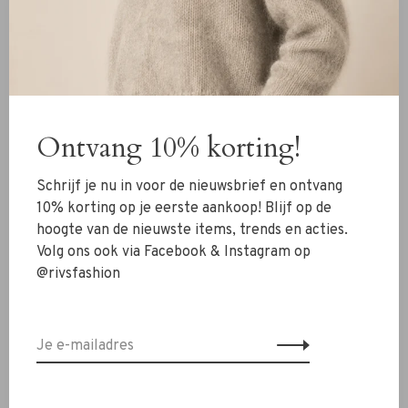
en is een populaire accessoire uit de collectie. De riem
combineert functionaliteit met een verfijnde esthetiek,
waardoor het een veelzijdige toevoeging is aan elke
garderobe.
De riem is gemaakt van premium leer en is duurzaam
Ontvang 10% korting!
met een luxe uitstraling.
Schrijf je nu in voor de nieuwsbrief en ontvang
Investeer in de Ouma riem van Malene Birger en voeg een
10% korting op je eerste aankoop! Blijf op de
vleugje Scandinavische elegantie toe aan je accessoires.
hoogte van de nieuwste items, trends en acties.
Volg ons ook via Facebook & Instagram op
Twijfel je nog over je maat? Neem contact op met ons
@rivsfashion
RIVS-team via de chat of
info@rivs.nl
. We helpen je graag
verder!