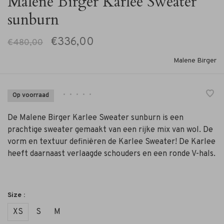
Malene Birger Karlee Sweater
sunburn
€336,00
€480,00
Malene Birger
•
•
•
•
•
Op voorraad
De Malene Birger Karlee Sweater sunburn is een
prachtige sweater gemaakt van een rijke mix van wol. De
vorm en textuur definiëren de Karlee Sweater! De Karlee
heeft daarnaast verlaagde schouders en een ronde V-hals.
Size :
XS
S
M