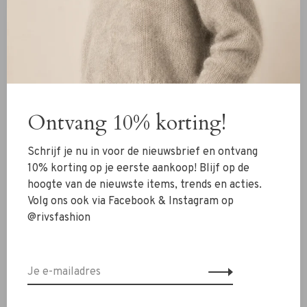
60% alpaca
30% merino wol
7% polyamide
Details
Losjes
Ontvang 10% korting!
Ronde V-halslijn
Schrijf je nu in voor de nieuwsbrief en ontvang
Wasvoorschrift
10% korting op je eerste aankoop! Blijf op de
Wassen op de hand.
hoogte van de nieuwste items, trends en acties.
Volg ons ook via Facebook & Instagram op
Twijfel je nog over je maat? Neem contact op met ons
@rivsfashion
RIVS-team via de chat of
info@rivs.nl
. We helpen je graag
verder!