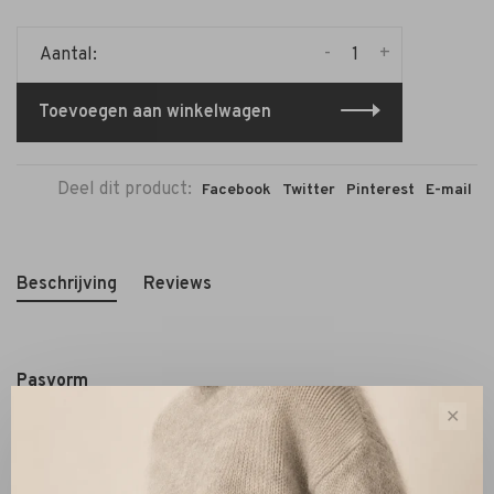
-
+
Aantal:
Toevoegen aan winkelwagen
Deel dit product:
Facebook
Twitter
Pinterest
E-mail
Beschrijving
Reviews
Pasvorm
Losse pasvorm.
✕
Het model is 180 cm en draagt maat S
Materiaal