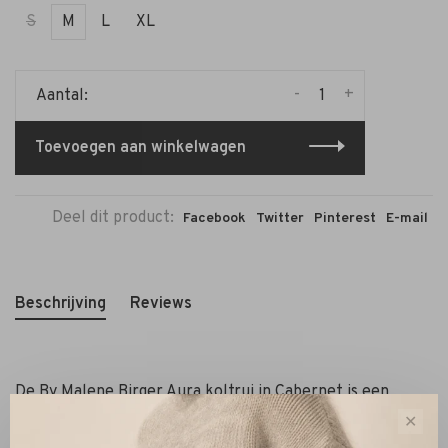
S
M
L
XL
-
+
Aantal:
Toevoegen aan winkelwagen
Deel dit product:
Facebook
Twitter
Pinterest
E-mail
Beschrijving
Reviews
De By Malene Birger Aura koltrui in Cabernet is een
stijlvolle, vrouwelijke top met een rijke structuur. Deze
✕
slim fit trui is gemaakt van een stretchmateriaal dat zich