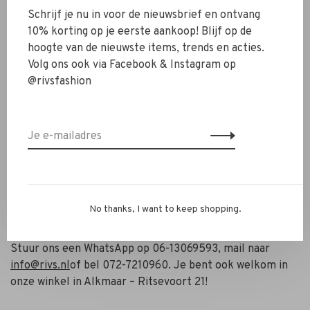
Schrijf je nu in voor de nieuwsbrief en ontvang
voor een elegante look. Draag er de
Malene Birger Lellie
10% korting op je eerste aankoop! Blijf op de
Bag Black
bij en voeg een
parelketting
toe voor extra
hoogte van de nieuwste items, trends en acties.
verfijning.
Volg ons ook via Facebook & Instagram op
@rivsfashion
Maatadvies
Het model is 177 cm en draagt maat S.
✔ Stretchkwaliteit
✔ Knoopsluiting
✔ Contrastkleurige randen
✔ Met LENZING™ ECOVERO™ viscose
✔ Open, gesloten of over de schouders te dragen
No thanks, I want to keep shopping.
Heb je vragen of wil je combineren met andere items?
Stuur ons een WhatsApp op 06-13069593, mail naar
info@rivs.nl
of bel 072-7210960. Je bent ook welkom in
onze winkel in Alkmaar – Ritsevoort 21!