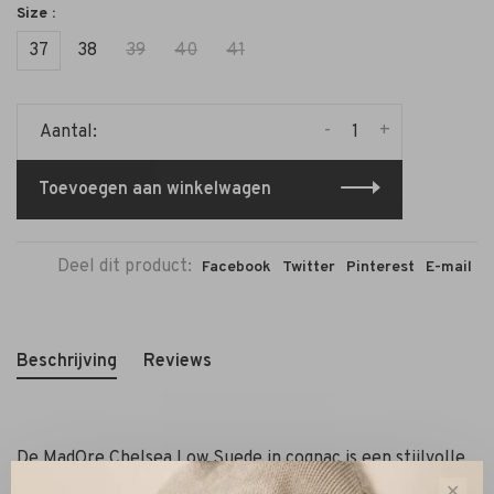
Size :
37
38
39
40
41
-
+
Aantal:
Toevoegen aan winkelwagen
Deel dit product:
Facebook
Twitter
Pinterest
E-mail
Beschrijving
Reviews
De MadOre Chelsea Low Suede in cognac is een stijlvolle
basic die je moeiteloos combineert met zowel jeans als
✕