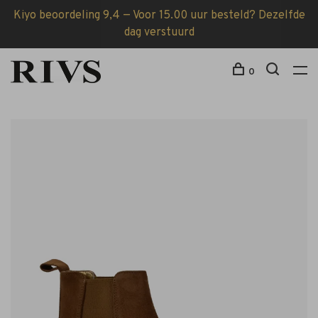
Kiyo beoordeling 9,4 — Voor 15.00 uur besteld? Dezelfde
dag verstuurd
0