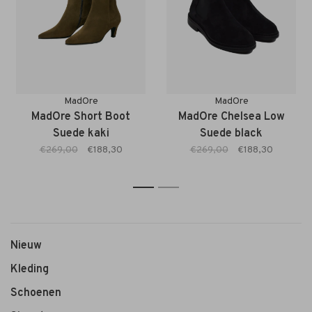
MadOre
MadOre
MadOre Short Boot
MadOre Chelsea Low
Suede kaki
Suede black
€269,00
€188,30
€269,00
€188,30
1
2
Nieuw
Kleding
Schoenen