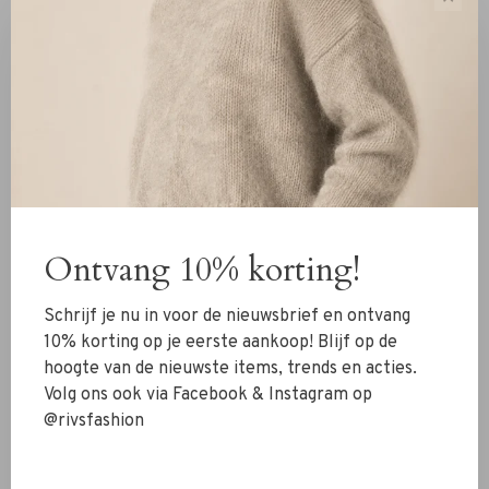
jurken. Deze klassieke enkellaars is vervaardigd van
boterzacht velours suède in een warme cognackleur en is
voorzien van elastische inzetten aan beide zijden. De lage
blokhak van 2 cm zorgt voor stabiliteit én comfort.
De laars is flexibel genaaid voor een natuurlijke pasvorm
en heeft een leren zool met een rubberen inleg voor
extra grip. Door het tijdloze ontwerp en de hoogwaardige
afwerking is dit de ultieme every day boot, seizoen na
seizoen.
Ontvang 10% korting!
✔ Gemaakt van boterzacht velours suède
Schrijf je nu in voor de nieuwsbrief en ontvang
✔ Comfortabele elastische inzetten
10% korting op je eerste aankoop! Blijf op de
✔ Lage blokhak van 2 cm
hoogte van de nieuwste items, trends en acties.
✔ Flexibele constructie en fijne pasvorm
Volg ons ook via Facebook & Instagram op
✔ Leren zool met rubberen inleg voor grip
@rivsfashion
Heb je vragen of wil je combineren met andere items?
Stuur ons een WhatsApp op 06-13069593, mail naar