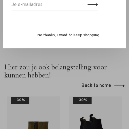
info@rivs.nl
of bel 072-7210960. Je bent ook welkom in
onze winkel in Alkmaar – Ritsevoort 21!
No thanks, I want to keep shopping.
Hier zou je ook belangstelling voor
kunnen hebben!
Back to home
-30%
-30%