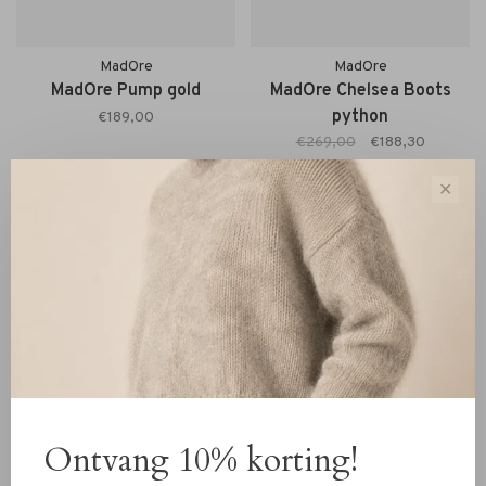
MadOre
MadOre
MadOre Pump gold
MadOre Chelsea Boots
python
€189,00
€269,00
€188,30
✕
Ontvang 10% korting!