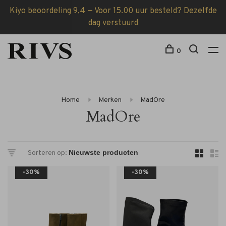
Kiyo beoordeling 9,4 — Voor 15.00 uur besteld? Dezelfde
dag verstuurd
0
Home
Merken
MadOre
MadOre
Sorteren op:
-30%
-30%