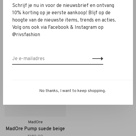
MadOre
MadOre
Schrijf je nu in voor de nieuwsbrief en ontvang
MadOre Pump suede
MadOre Pump suede zwart
10% korting op je eerste aankoop! Blijf op de
musgo
€189,00
hoogte van de nieuwste items, trends en acties.
€189,00
Volg ons ook via Facebook & Instagram op
@rivsfashion
No thanks, I want to keep shopping.
MadOre
MadOre Pump suede beige