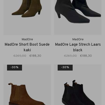
MadOre
MadOre
MadOre Short Boot Suede
MadOre Lage Strech Laars
kaki
black
€269,00
€188,30
€269,00
€188,30
-30%
-30%