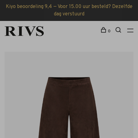
Kiyo beoordeling 9,4 — Voor 15.00 uur besteld? Dezelfde
dag verstuurd
0