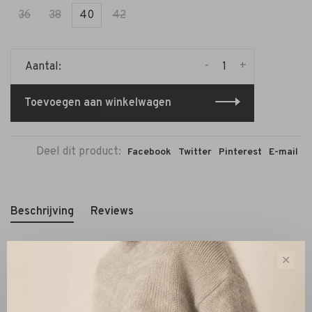
36
38
40
42
-
+
Aantal:
Toevoegen aan winkelwagen
Deel dit product:
Facebook
Twitter
Pinterest
E-mail
Beschrijving
Reviews
✕
De
La Salle Wide‑Leg Suede Pants in choco
is een luxe
statement piece in je garderobe. Deze elegant gesneden
suède pantalon is vervaardigd van
100% luxuriös suède.