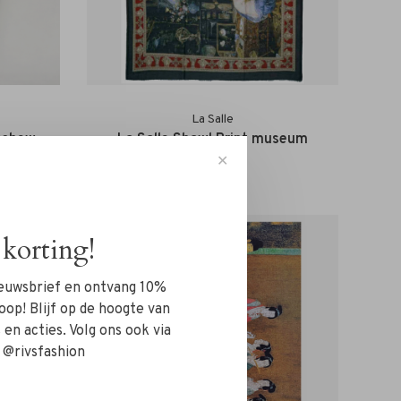
La Salle
cashew
La Salle Shawl Print museum
✕
€115,00
korting!
nieuwsbrief en ontvang 10%
oop! Blijf op de hoogte van
en acties. Volg ons ook via
 @rivsfashion