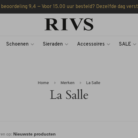
 beoordeling 9,4 — Voor 15.00 uur besteld? Dezelfde dag vers
Schoenen
Sieraden
Accessoires
SALE
Home
Merken
La Salle
La Salle
ren op: