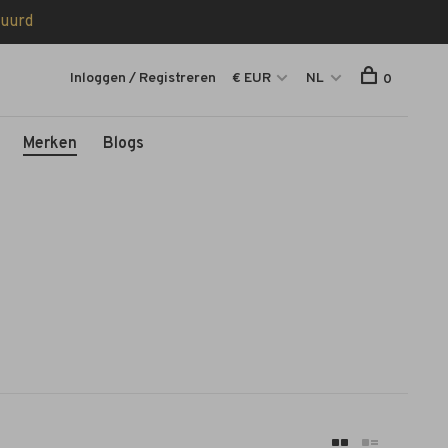
tuurd
Inloggen / Registreren
€ EUR
NL
0
Merken
Blogs