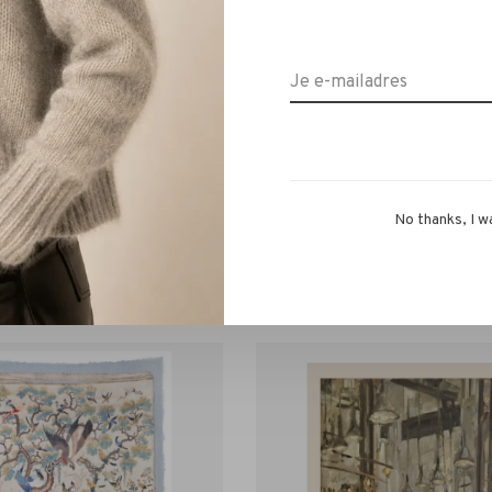
No thanks, I w
La Salle
La Salle
e Shawl Print birds green
La Salle Shawl Print par
€110,00
€115,00