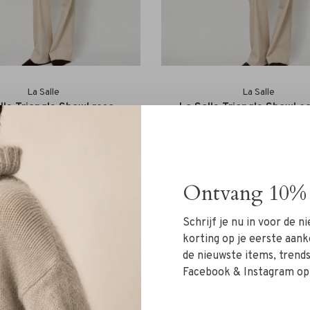
La Salle
La Salle
lle Triangle Shawl rosa
La Salle Triangle Shawl 
€79,00
€79,00
Ontvang 10% 
Schrijf je nu in voor de 
korting op je eerste aank
de nieuwste items, trends 
Facebook & Instagram op