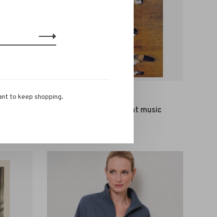
ant to keep shopping.
La Salle
adise
La Salle Shawl Print music
€110,00