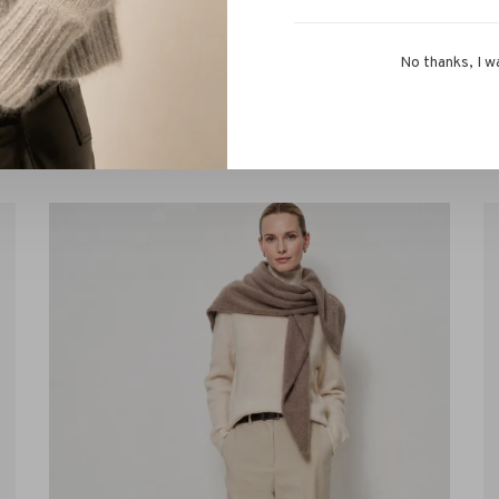
No thanks, I w
or kunnen hebben!