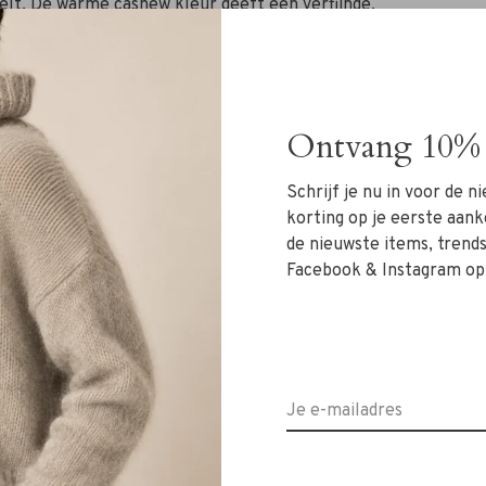
oelt. De warme cashew kleur geeft een verfijnde,
met grijs, denim, crème en diepe bruintinten.
jn, terwijl de zachte raised structuur de trui een luxe
relaxed zonder vormloos te worden en valt normaal tot
Ontvang 10% 
stijlvol over een rok voor een zachte, elegante look.
Schrijf je nu in voor de 
korting op je eerste aank
de nieuwste items, trends 
Facebook & Instagram op
e items? Stuur ons een WhatsApp op 06-13069593, mail
ok welkom in onze winkel in Alkmaar – Ritsevoort 21!