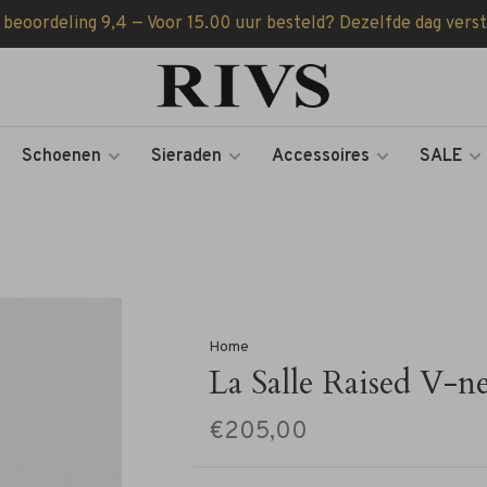
 beoordeling 9,4 — Voor 15.00 uur besteld? Dezelfde dag vers
Schoenen
Sieraden
Accessoires
SALE
Home
La Salle Raised V-n
€205,00