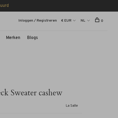
tuurd
Inloggen / Registreren
€ EUR
NL
0
Merken
Blogs
eck Sweater cashew
La Salle