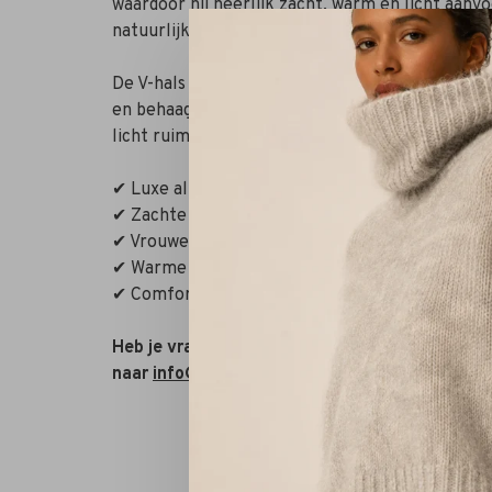
waardoor hij heerlijk zacht, warm en licht aanv
natuurlijke uitstraling en combineert prachtig 
De V-hals zorgt voor een vrouwelijke, open halsli
en behaaglijk karakter geeft. De pasvorm oogt 
licht ruim. Draag hem casual in een pantalon of 
✔ Luxe alpaca- en wolmix
✔ Zachte fluffy structuur
✔ Vrouwelijke V-hals
✔ Warme cashew kleur
✔ Comfortabele, licht ruime pasvorm
Heb je vragen of wil je combineren met ander
naar
info@rivs.nl
of bel 072-7210960. Je bent o