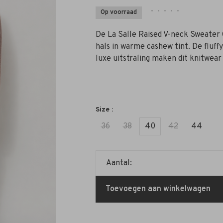
•
•
•
•
•
Op voorraad
De La Salle Raised V-neck Sweater 
hals in warme cashew tint. De fluf
luxe uitstraling maken dit knitwear
Size :
36
38
40
42
44
Aantal:
Toevoegen aan winkelwagen