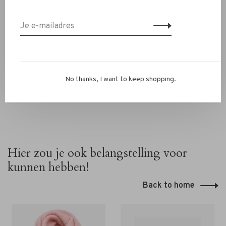
Heb je vragen of wil je combineren met andere items?
Stuur ons een WhatsApp op 06-13069593, mail naar
info@rivs.nl
of bel 072-7210960. Je bent ook welkom in
onze winkel in Alkmaar – Ritsevoort 21!
No thanks, I want to keep shopping.
Hier zou je ook belangstelling voor
kunnen hebben!
Back to home