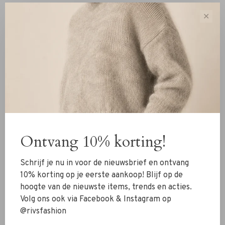
Nepal, waar vakmanschap en kwaliteit samenkomen. De
✕
licht gevilte structuur voelt uitzonderlijk zacht aan en
biedt optimale warmte zonder zwaar te zijn. De subtiele
franjes aan de uiteinden geven de shawl een klassieke en
stijlvolle afwerking.
Draag de shawl los over een mantel, wikkel hem
comfortabel om de hals of combineer hem met een fijne
knit voor een luxe ton-sur-ton look. Dankzij de royale
afmetingen is dit een veelzijdig accessoire voor elk
seizoen.
Ontvang 10% korting!
✔ Vervaardigd van 100% cashmere
Schrijf je nu in voor de nieuwsbrief en ontvang
✔ Luxe, zacht en lichtgewicht
10% korting op je eerste aankoop! Blijf op de
✔ Elegante slate grijze kleur
hoogte van de nieuwste items, trends en acties.
✔ Gemaakt in Nepal
Volg ons ook via Facebook & Instagram op
✔ Tijdloos en eenvoudig te combineren
@rivsfashion
Materiaal:
100% cashmere.