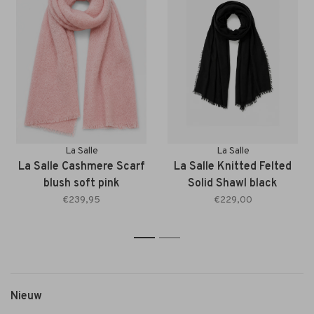
La Salle
La Salle
La Salle Cashmere Scarf
La Salle Knitted Felted
blush soft pink
Solid Shawl black
€239,95
€229,00
1
2
Nieuw