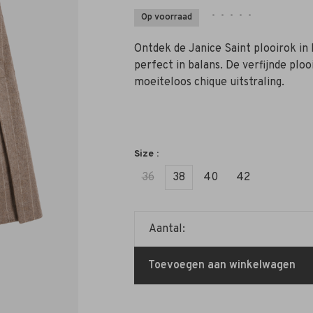
•
•
•
•
•
Op voorraad
Ontdek de Janice Saint plooirok in b
perfect in balans. De verfijnde plo
moeiteloos chique uitstraling.
Size :
36
38
40
42
Aantal:
Toevoegen aan winkelwagen