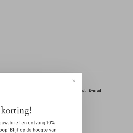
✕
 dit product:
Facebook
Twitter
Pinterest
E-mail
korting!
nieuwsbrief en ontvang 10%
oop! Blijf op de hoogte van