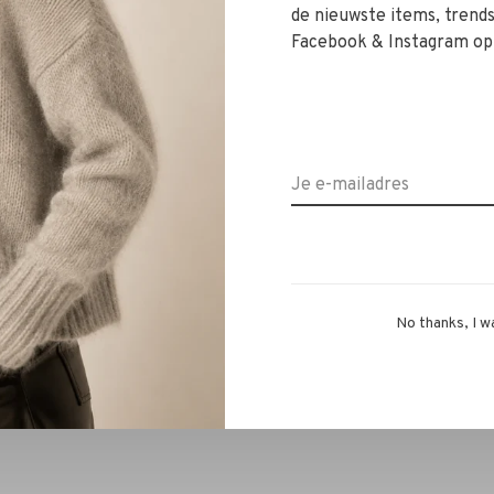
verschrijdende looks. De tailleband sluit soepel aan en
de nieuwste items, trends 
silhouette.
Facebook & Instagram op
soepel naar beneden, waardoor je figuur slanker oogt en
bineer deze klassieker met een zijden blouse en pumps
gebreide trui en laarzen voor comfortabele luxe in het
No thanks, I w
 items? Stuur ons een WhatsApp op 06‑13069593, mail
ok welkom in onze winkel in Alkmaar – Ritsevoort 21!