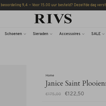
 beoordeling 9,4 — Voor 15.00 uur besteld? Dezelfde dag vers
Schoenen
Sieraden
Accessoires
SALE
Home
Janice Saint Plooien
€122,50
€175,00