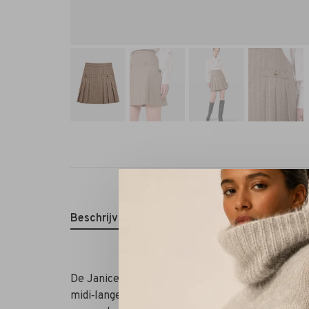
Beschrijving
Reviews
De Janice Saint plooirok in krijtstreep beige is
midi‑lange rok valt elegant om de enkels en is 