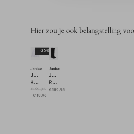
Hier zou je ook belangstelling vo
-30%
Janice
Janice
Janice
Janice
Kilian
Roman
€169,95
Blouse
Hoog
€389,95
€118,96
met
Suede
Strik
Laars
wit
zwart