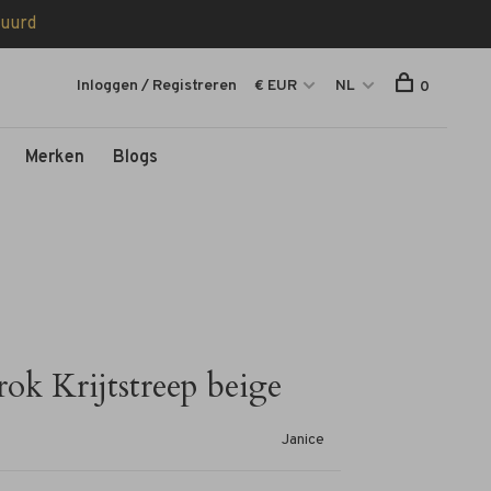
tuurd
Inloggen / Registreren
€ EUR
NL
0
Merken
Blogs
rok Krijtstreep beige
Janice