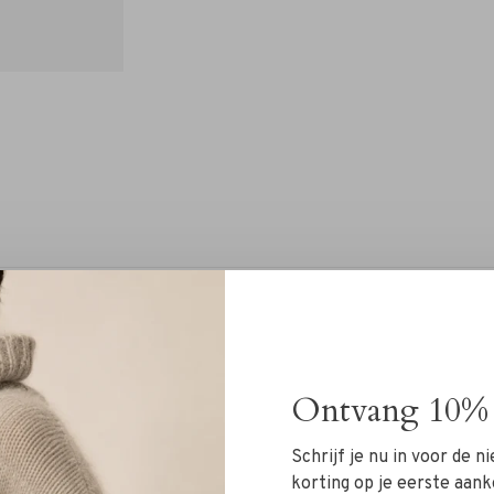
Deel
Ontvang 10% 
 een must-have voor iedere stijlvolle garderobe. Deze
Schrijf je nu in voor de 
uitgevoerd in een zachte stof met subtiele krijtstrepen
korting op je eerste aank