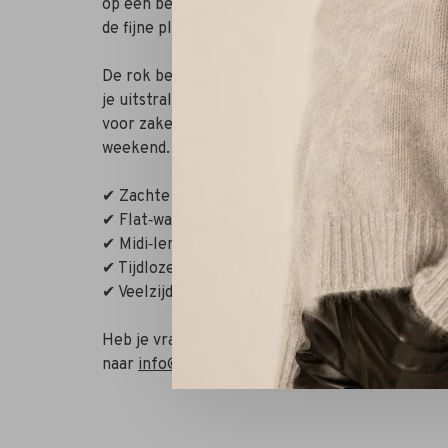
op een beige ondergrond, perfect voor seizoen‑o
de fijne plooidetails zorgen voor een vloeiende 
De rok benadrukt de vrouwelijke taille en valt 
je uitstraling onmiddellijk verfijnd wordt. Com
voor zakelijke elegantie, of draag met een fijn 
weekend.
✔ Zachte stof met krijtstreep
✔ Flat‑waistband voor goede pasvorm
✔ Midi‑lengte valt soepel en slank
✔ Tijdloze, elegante uitstraling
✔ Veelzijdig te combineren
Heb je vragen of wil je combineren met andere
naar
info@rivs.nl
of bel 072‑7210960. Je bent o