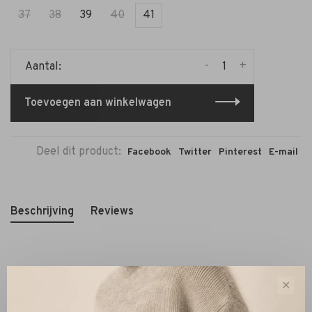
37
38
39
40
41
-
+
Aantal:
Toevoegen aan winkelwagen
Deel dit product:
Facebook
Twitter
Pinterest
E-mail
Beschrijving
Reviews
De Janice Roman Hoge Suède Laars Zwart is een
✕
toonbeeld van luxe en tijdloze klasse. Deze laars is
handgemaakt van het fijnste suède, volledig leer gevoerd