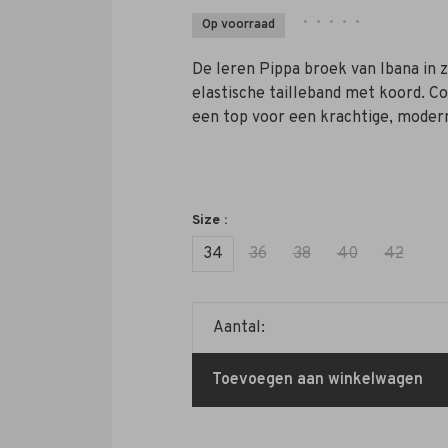
•
•
•
•
•
Op voorraad
De leren Pippa broek van Ibana in zw
elastische tailleband met koord. C
een top voor een krachtige, moder
Size :
34
36
38
40
42
Aantal:
Toevoegen aan winkelwagen