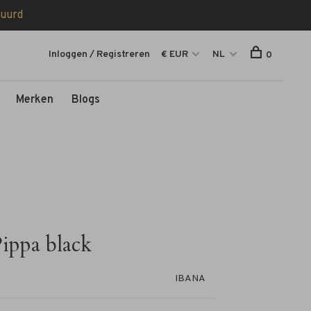
tuurd
Inloggen / Registreren
€ EUR
NL
0
Merken
Blogs
ippa black
IBANA