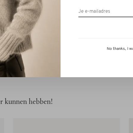
 ons op via WhatsApp 06-13069593, via mail
info@rivs.nl
der!
No thanks, I w
or kunnen hebben!