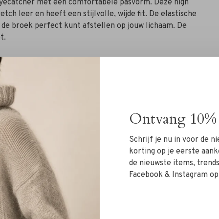
 eyecatcher met een comfortabele pasvorm. Deze high
ch leer en heeft een stijlvolle, wijde fit. De elastische
e de broek perfect kunt afstellen op jouw lichaam. De
t.
r casual, de Pippa laat zich moeiteloos combineren.
oor een stijlvolle all-black outfit.
Ontvang 10% 
Schrijf je nu in voor de 
korting op je eerste aank
de nieuwste items, trends 
Facebook & Instagram op