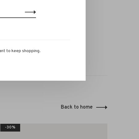
ant to keep shopping.
Back to home
-30%