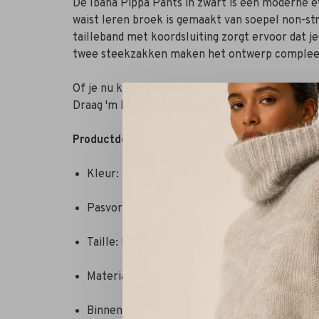
De Ibana Pippa Pants in zwart is een moderne
waist leren broek is gemaakt van soepel non-stret
tailleband met koordsluiting zorgt ervoor dat j
twee steekzakken maken het ontwerp complee
Of je nu kiest voor een chique look of iets mee
Draag 'm bijvoorbeeld met de zwarte Tamora Top v
Productdetails:
Kleur: Zwart
Pasvorm: Wijde fit
Taille: High waist met elastiek en koord
Materiaal: 100% leer
Binnenbeenlengte: 86 cm