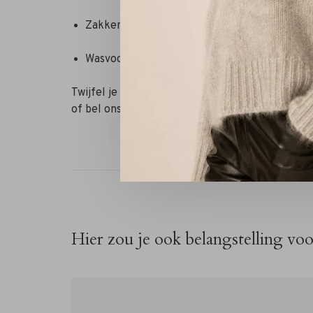
Zakken: Twee steekzakken
Wasvoorschrift: Reinigen door een specialist
Twijfel je nog over de maat? Neem contact met
of bel ons 072-7210960. Wij helpen je graag ver
Hier zou je ook belangstelling vo