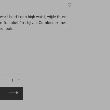
art heeft een high waist, wijde fit en
omfortabel én stijlvol. Combineer met
ne look.
-
+