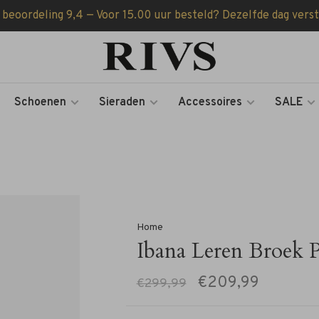
 beoordeling 9,4 — Voor 15.00 uur besteld? Dezelfde dag vers
Schoenen
Sieraden
Accessoires
SALE
Home
Ibana Leren Broek P
€209,99
€299,99