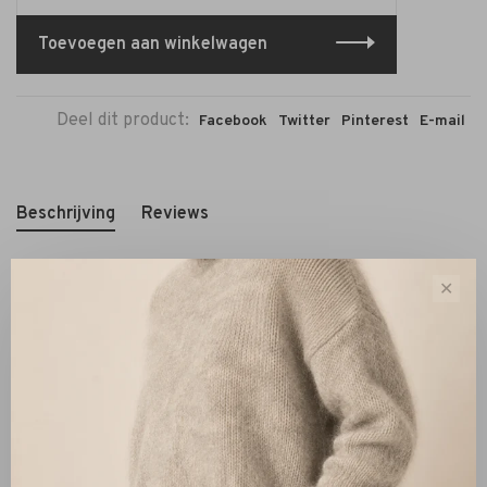
Toevoegen aan winkelwagen
Deel dit product:
Facebook
Twitter
Pinterest
E-mail
Beschrijving
Reviews
✕
De Pearls Little Gold Bracelet is een tijdloze en elegante
armband met grote glanzende parels en subtiele gouden
tussenstukken. De combinatie van klassiek parelmoer en
warme goudtinten zorgt voor een luxe uitstraling die
moeiteloos past bij zowel een casual als een chique
outfit.