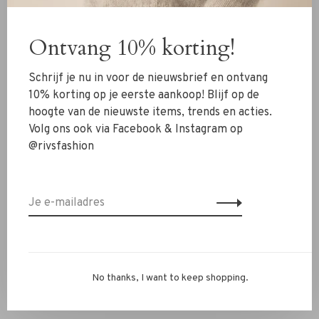
Dankzij het elastische design is de armband comfortabel
om te dragen en eenvoudig om te doen. De royale parels
geven het sieraad een krachtige, vrouwelijke uitstraling
Ontvang 10% korting!
terwijl de gouden details zorgen voor verfijning.
Schrijf je nu in voor de nieuwsbrief en ontvang
Perfect om solo te dragen voor een klassieke look of te
10% korting op je eerste aankoop! Blijf op de
combineren met andere armbanden voor een moderne
hoogte van de nieuwste items, trends en acties.
twist.
Volg ons ook via Facebook & Instagram op
@rivsfashion
✔ Grote glanzende parels
✔ Subtiele gouden accenten
✔ Elastische pasvorm
✔ Tijdloos en elegant design
✔ Perfect voor elke gelegenheid
Heb je vragen of wil je stylingadvies? Stuur ons een
WhatsApp op 06-13069593, mail naar
info@rivs.nl
of bel
No thanks, I want to keep shopping.
072-7210960. We helpen je graag verder!