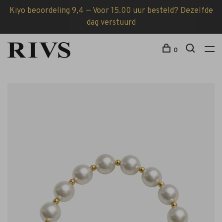
Kiyo beoordeling 9,4 — Voor 15.00 uur besteld? Dezelfde
dag verstuurd
0