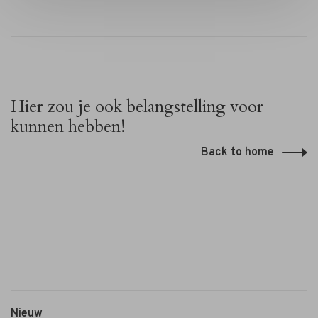
Hier zou je ook belangstelling voor
kunnen hebben!
Back to home
Platte
parel
lang
€24,95
met
kristal
Nieuw