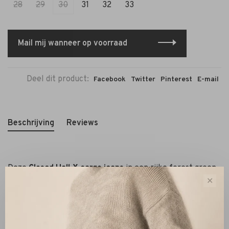
28
29
30
31
32
33
Mail mij wanneer op voorraad
Deel dit product:
Facebook
Twitter
Pinterest
E-mail
Beschrijving
Reviews
Deze
Closed Hall‑X cargo jeans
in een rijke forest green
tint is een moderne essential. De high‑waist silhouet met
✕
stoere klepzakken en zachte stretch biedt comfort én
vorm. De denim voelt soepel aan en schminkt elegant af
dankzij de aansluitende pasvorm. Perfect te combineren