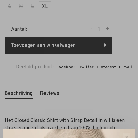
S
M
L
XL
-
+
Aantal:
Toevoegen aan winkelwagen
Deel dit product:
Facebook
Twitter
Pinterest
E-mail
Beschrijving
Reviews
Het Closed Classic Shirt with Strap Detail in wit is een
strak en eigentijds overhemd van 100% biologisch
katoenpoplin. De compacte stof heeft een fris
✕