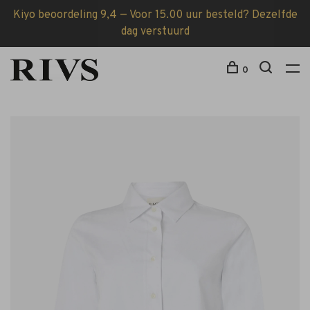
Kiyo beoordeling 9,4 — Voor 15.00 uur besteld? Dezelfde
dag verstuurd
0