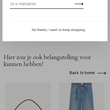
info@rivs.nl
of bel 072‑7210960. Je bent ook welkom in
onze winkel in Alkmaar – Ritsevoort 21!
No thanks, I want to keep shopping.
Hier zou je ook belangstelling voor
kunnen hebben!
Back to home