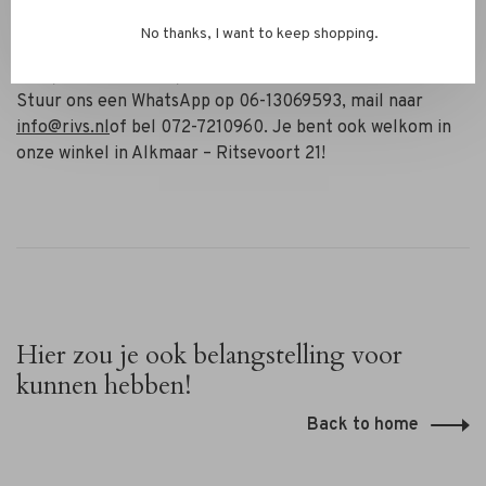
✔ Tijdloos voor casual en feestelijke looks
No thanks, I want to keep shopping.
Heb je vragen of wil je combineren met andere items?
Stuur ons een WhatsApp op 06-13069593, mail naar
info@rivs.nl
of bel 072-7210960. Je bent ook welkom in
onze winkel in Alkmaar – Ritsevoort 21!
Hier zou je ook belangstelling voor
kunnen hebben!
Back to home
Camps