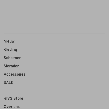
&
Camps
Camps
&
Camps
€35,00
Oorbellen
Swarovski
Nieuw
Golden
Shadow
Kleding
Schoenen
Sieraden
Accessoires
SALE
RIVS Store
Over ons