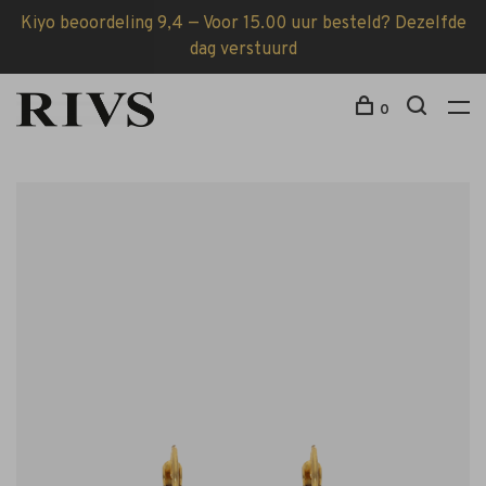
Kiyo beoordeling 9,4 — Voor 15.00 uur besteld? Dezelfde
dag verstuurd
0