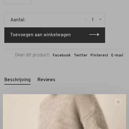
-
+
Aantal:
Toevoegen aan winkelwagen
Deel dit product:
Facebook
Twitter
Pinterest
E-mail
Beschrijving
Reviews
✕
De Camps & Camps Oorbellen Rond Ice Blue zijn verfijnde
oorhangers met een frisse, elegante uitstraling. Het
ronde Swarovski kristal in de kleur Ice Blue geeft een
heldere, zachte sprankeling die het gezicht subtiel