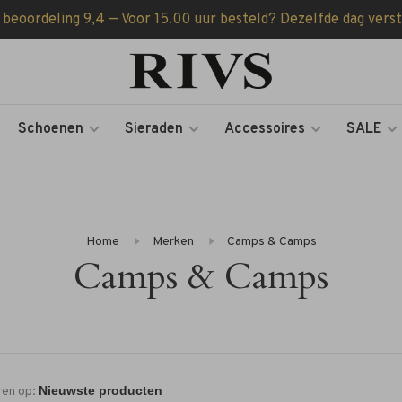
 beoordeling 9,4 — Voor 15.00 uur besteld? Dezelfde dag vers
Schoenen
Sieraden
Accessoires
SALE
Home
Merken
Camps & Camps
Camps & Camps
ren op: