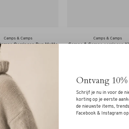
Camps & Camps
Camps & Camps
amps Oorringen Dun Matte
Camps & Camps oorringen Kl
Creole
Gold
€40,00
€35,00
Ontvang 10% 
Schrijf je nu in voor de 
korting op je eerste aank
de nieuwste items, trends 
Facebook & Instagram op