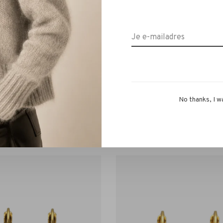
No thanks, I w
Camps & Camps
Camps & Camps
 Camps Swarovski Black
Camps & Camps Oorbellen S
Diamond
Siam
€35,00
€35,00