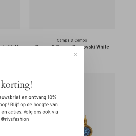
Camps & Camps
ein Matt
Camps & Camps Swarovski White
Opal
✕
€50,00
korting!
nieuwsbrief en ontvang 10%
oop! Blijf op de hoogte van
en acties. Volg ons ook via
 @rivsfashion