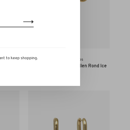
ant to keep shopping.
Camps & Camps
warovski
Camps & Camps Oorbellen Rond Ice
Blue
€35,00