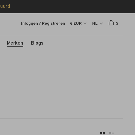
tuurd
Inloggen / Registreren
€ EUR
NL
0
Merken
Blogs