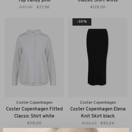
Top candy pink
Classic Shirt white
€39,95
€27,96
€129,00
-30%
Coster Copenhagen
Coster Copenhagen
Coster Copenhagen Fitted
Coster Copenhagen Elena
Classic Shirt white
Knit Skirt black
€119,00
€133,20
€93,24