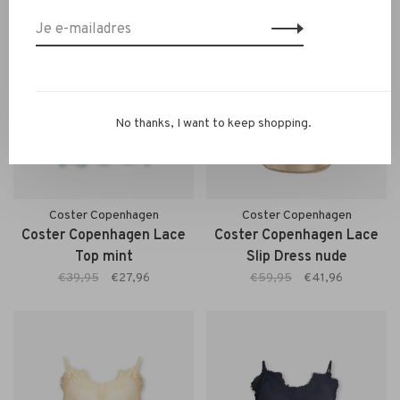
No thanks, I want to keep shopping.
Coster Copenhagen
Coster Copenhagen
Coster Copenhagen Lace
Coster Copenhagen Lace
Top mint
Slip Dress nude
€39,95
€27,96
€59,95
€41,96