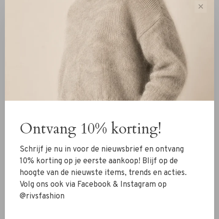
✕
Ontvang 10% korting!
Coster Copenhagen
Coster Copenhagen
Schrijf je nu in voor de nieuwsbrief en ontvang
Coster Copenhagen Lace
Coster Copenhagen Lace
10% korting op je eerste aankoop! Blijf op de
Top light blue
Top cream
hoogte van de nieuwste items, trends en acties.
€39,95
€39,95
Volg ons ook via Facebook & Instagram op
@rivsfashion
-30%
-30%