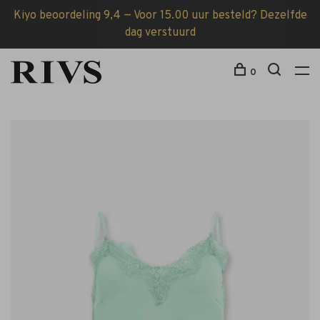
Kiyo beoordeling 9,4 — Voor 15.00 uur besteld? Dezelfde
dag verstuurd
0