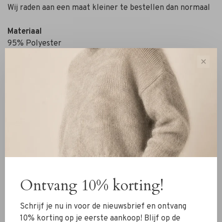
Wij raden aan een maat kleiner te bestellen dan normaal
Materiaal
95% Polyester
5% Elastaan
✕
Details
Verstelbare bandjes
V-hals
Kant rond de halslijn en onderste zoomlijn
Wasvoorschrift
Fijne was - 30 graden
Ontvang 10% korting!
Twijfel je nog over je maat? Neem contact op met ons
RIVS-team via de chat of
info@rivs.nl
. We helpen je graag
Schrijf je nu in voor de nieuwsbrief en ontvang
verder!
10% korting op je eerste aankoop! Blijf op de