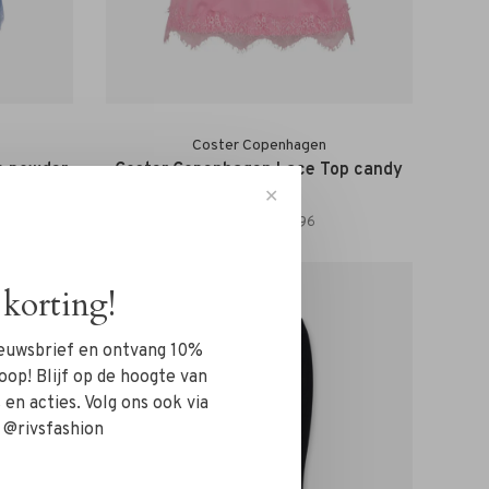
Coster Copenhagen
p powder
Coster Copenhagen Lace Top candy
pink
✕
€39,95
€27,96
-30%
korting!
nieuwsbrief en ontvang 10%
oop! Blijf op de hoogte van
en acties. Volg ons ook via
 @rivsfashion