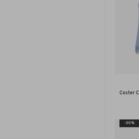
Coster C
-30%