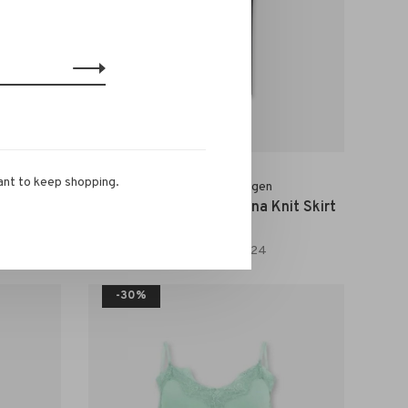
ant to keep shopping.
Coster Copenhagen
Classic
Coster Copenhagen Elena Knit Skirt
black
€133,20
€93,24
-30%