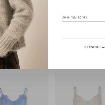
No thanks, I w
Coster Copenhagen
Coster Copenhagen
Copenhagen Boxy Classic
Coster Copenhagen Fitted 
Shirt white
Shirt white
€129,00
€119,00