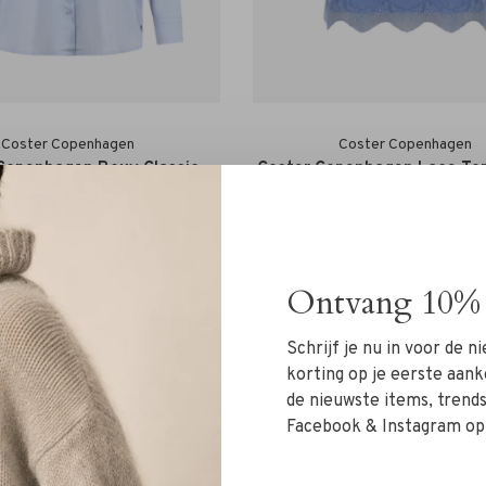
Coster Copenhagen
Coster Copenhagen
Copenhagen Boxy Classic
Coster Copenhagen Lace To
Shirt oxford blue
blue
€129,00
€39,95
Ontvang 10% 
Schrijf je nu in voor de 
korting op je eerste aank
de nieuwste items, trends 
Facebook & Instagram op