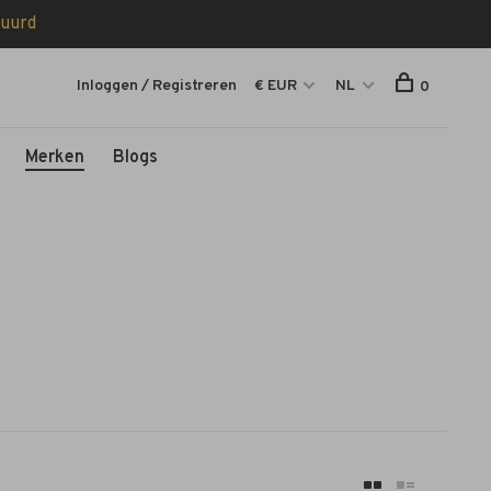
tuurd
Inloggen / Registreren
€ EUR
NL
0
Merken
Blogs