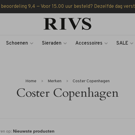
 beoordeling 9,4 — Voor 15.00 uur besteld? Dezelfde dag vers
Schoenen
Sieraden
Accessoires
SALE
Home
Merken
Coster Copenhagen
Coster Copenhagen
ren op: