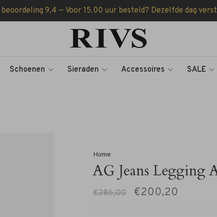
 beoordeling 9,4 — Voor 15.00 uur besteld? Dezelfde dag vers
Schoenen
Sieraden
Accessoires
SALE
Home
AG Jeans Legging An
€200,20
€286,00