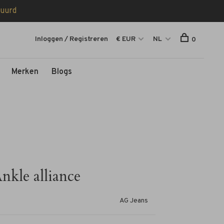
tuurd
Inloggen / Registreren
€ EUR
NL
0
Merken
Blogs
kle alliance
AG Jeans