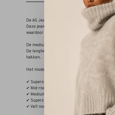
De AG Jeans Legging Ankle Alliance is een flatt
Deze jeans heeft een mid waist en is vervaardi
waardoor hij perfect aansluit van heup tot enke
De mediumblauwe wassing geeft een klassieke lo
De lengte valt tot net boven de enkel, waardoo
hakken.
Het model is 1.75 m en draagt maat 25. Valt nor
✔ Superskinny fit met legginggevoel
✔ Mid-rise taille voor een comfortabele pasvo
✔ Mediumblauwe wassing
✔ Superstretch voor optimaal draagcomfort
✔ Valt normaal