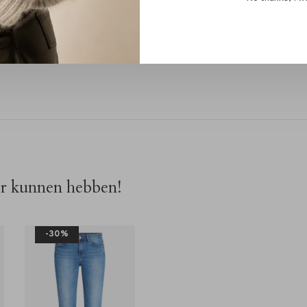
.
 items? Stuur ons een WhatsApp op 06-13069593, mail
k welkom in onze winkel in Alkmaar – Ritsevoort 21!
or kunnen hebben!
-30%