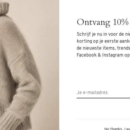
Ontvang 10% 
erende skinny jeans met het comfort van een legging.
gd van superstretch denim (98% katoen, 2% spandex),
Schrijf je nu in voor de 
l zonder strak te voelen.
korting op je eerste aank
de nieuwste items, trends 
ok die zowel casual als gekleed gestyled kan worden.
Facebook & Instagram op
r hij prachtig combineert met sneakers, laarzen of
maal qua maat.
rm
No thanks, I w