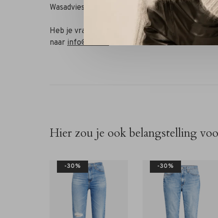
Wasadvies: 30 graden fijne was, mag in de droger
Heb je vragen of wil je combineren met andere
naar
info@rivs.nl
of bel 072-7210960. Je bent oo
Hier zou je ook belangstelling vo
-30%
-30%