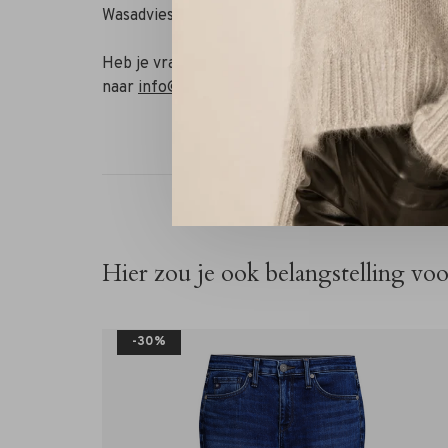
Wasadvies: fijne was op 30 graden, mag in de dro
Heb je vragen of wil je combineren met andere
naar
info@rivs.nl
of bel 072-7210960. Je bent oo
Hier zou je ook belangstelling vo
-30%