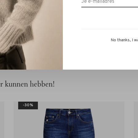
ger.
 items? Stuur ons een WhatsApp op 06-13069593, mail
k welkom in onze winkel in Alkmaar – Ritsevoort 21!
No thanks, I w
or kunnen hebben!
-30%