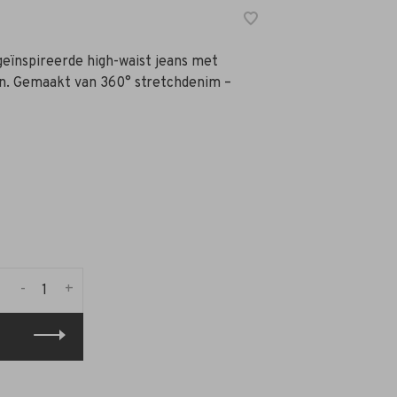
geïnspireerde high-waist jeans met
en. Gemaakt van 360° stretchdenim –
-
+