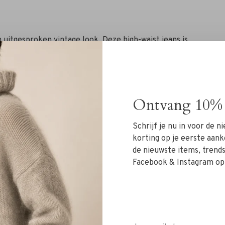
 uitgesproken vintage look. Deze high-waist jeans is
tiel is vervaagd, gekreukt en licht versleten – voor
oen, 4% polyurethaan) biedt deze jeans een perfecte
Ontvang 10% 
De rechte pijp geeft een tijdloze pasvorm, terwijl de
Schrijf je nu in voor de 
 best voor maat 29.
korting op je eerste aank
de nieuwste items, trends 
Facebook & Instagram op