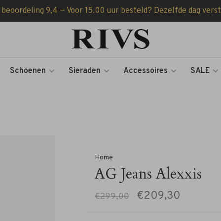
 beoordeling 9,4 — Voor 15.00 uur besteld? Dezelfde dag vers
Schoenen
Sieraden
Accessoires
SALE
Home
AG Jeans Alexxis
€209,30
€299,00