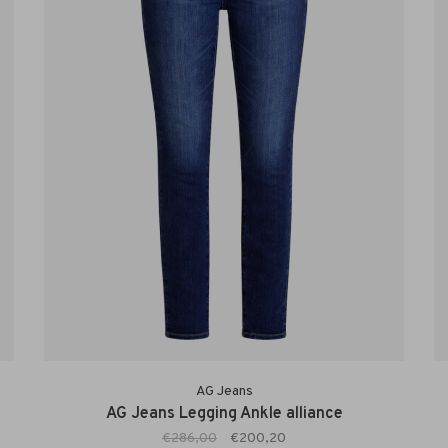
AG Jeans
AG Jeans Legging Ankle alliance
€286,00
€200,20