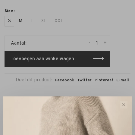
Size :
S
M
L
XL
XXL
-
+
Aantal:
Toevoegen aan winkelwagen
Deel dit product:
Facebook
Twitter
Pinterest
E-mail
✕
Beschrijving
Reviews
De broek is gemaakt van 52% Polyester, 43% Wol en 5%