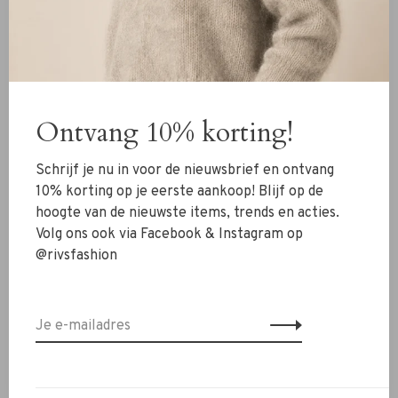
Elastaan.
De Zenggi Amsterdam Cool Wool Kay Pants light grey
melange is een elegante grijze broek gemaakt van
polyester en wool. Ontworpen voor een relaxte pasvorm
en heeft een luxueuze uitstraling. Het heeft een
Ontvang 10% korting!
relaxede fit bij de taille, een ritssluiting, paspelzakken
aan de achterkant en zakken in de zijnaden. Moeiteloos
Schrijf je nu in voor de nieuwsbrief en ontvang
te combineren met veel items. Perfect voor alle
10% korting op je eerste aankoop! Blijf op de
gelegenheden!
hoogte van de nieuwste items, trends en acties.
Volg ons ook via Facebook & Instagram op
Twijfel je nog over de maat? Neem contact met ons op
@rivsfashion
via WhatsApp 06-13069593 via mail
info@rivs.nlof
bel ons
072-7210960. Wij helpen je graag verder.