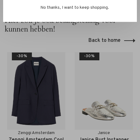
No thanks, I want to keep shopping.
Hier zou je ook belangstelling voor
kunnen hebben!
Back to home
-30%
-30%
Zenggi Amsterdam
Janice
Zenggi Amsterdam Cool
Janice Burt Instapper