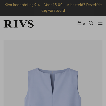
Kiyo beoordeling 9,4 — Voor 15.00 uur besteld? Dezelfde
dag verstuurd
0