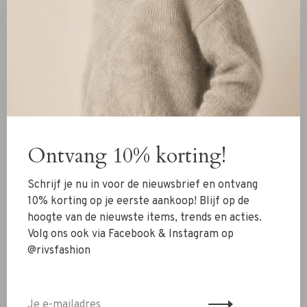
Bij maat 36 (het model is 1.82 m en draagt maat 38)
Lengte: 62 cm
Breedte: 41 cm
Materiaal
95% polyester
5% spandex
Details
Ontvang 10% korting!
Diepe V-hals
Schrijf je nu in voor de nieuwsbrief en ontvang
Mouwloos
10% korting op je eerste aankoop! Blijf op de
Valt klein
hoogte van de nieuwste items, trends en acties.
Volg ons ook via Facebook & Instagram op
Wasvoorschrift
@rivsfashion
Fijne was, 30 graden
Twijfel je nog over je maat? Neem contact op met ons