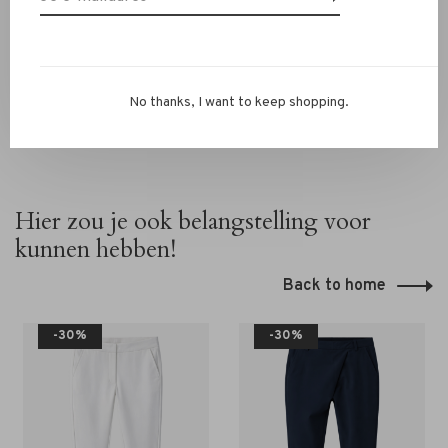
RIVS-team via de chat of
info@rivs.nl
. We helpen je graag
verder!
No thanks, I want to keep shopping.
Hier zou je ook belangstelling voor
kunnen hebben!
Back to home
-30%
-30%