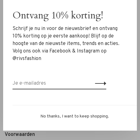
Schoenen
Ontvang 10% korting!
Sieraden
Schrijf je nu in voor de nieuwsbrief en ontvang
Accessoires
10% korting op je eerste aankoop! Blijf op de
SALE
hoogte van de nieuwste items, trends en acties.
Volg ons ook via Facebook & Instagram op
@rivsfashion
RIVS Store
Over ons
Contact
Verzenden
Ruilen & retourneren
Personal Styling / Private Shopping
No thanks, I want to keep shopping.
Veelgestelde vragen
Voorwaarden