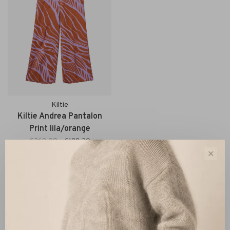
Kiltie
Kiltie Andrea Pantalon
Print lila/orange
€269,00
€188,30
✕
Sorteren op:
Toon 1 - 1 van 1