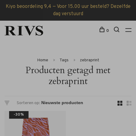
Kiyo beoordeling 9,4 — Voor 15.00 uur besteld? Dezelfde
dag verstuurd
0
Home
Tags
zebraprint
Producten getagd met
zebraprint
Sorteren op:
-30%