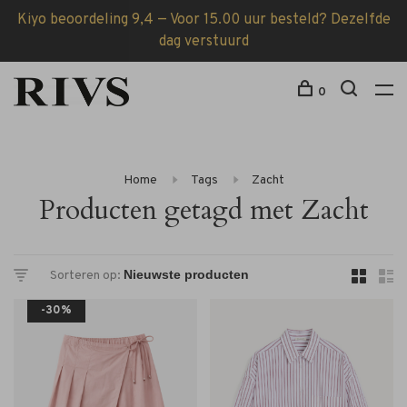
Kiyo beoordeling 9,4 — Voor 15.00 uur besteld? Dezelfde
dag verstuurd
0
Home
Tags
Zacht
Producten getagd met Zacht
Sorteren op:
-30%