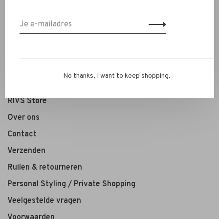
Kleding
Schoenen
Sieraden
Accessoires
SALE
No thanks, I want to keep shopping.
RIVS Store
Over ons
Contact
Verzenden
Ruilen & retourneren
Personal Styling / Private Shopping
Veelgestelde vragen
Voorwaarden