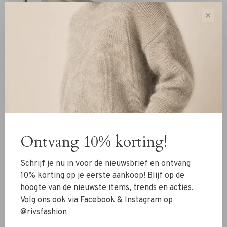
✕
MadOre
MadOre Pump gold
€189,00
Ontvang 10% korting!
Sorteren op:
Toon 1 - 3 van 3
Schrijf je nu in voor de nieuwsbrief en ontvang
10% korting op je eerste aankoop! Blijf op de
hoogte van de nieuwste items, trends en acties.
Volg ons ook via Facebook & Instagram op
@rivsfashion
Nieuw