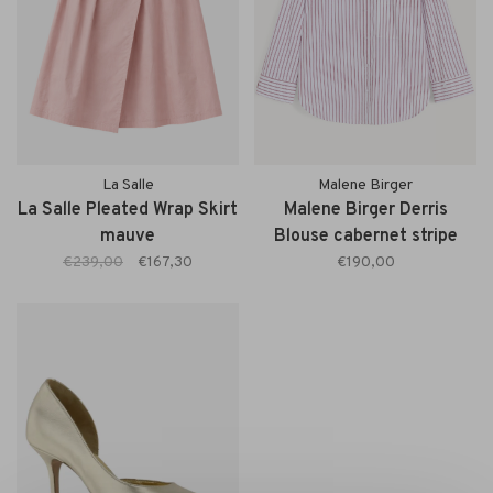
La Salle
Malene Birger
La Salle Pleated Wrap Skirt
Malene Birger Derris
mauve
Blouse cabernet stripe
€239,00
€167,30
€190,00