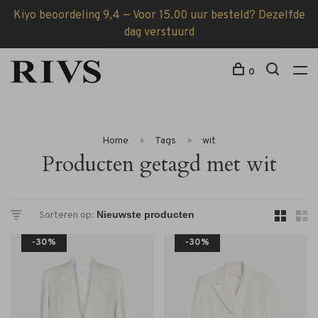
Kiyo beoordeling 9,4 — Voor 15.00 uur besteld? Dezelfde
dag verstuurd
0
Home
Tags
wit
Producten getagd met wit
Sorteren op:
-30%
-30%