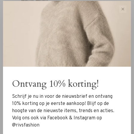
✕
Ahlvar Gallery
Ahlvar Gallery Faith Satin
Trousers off-white
€229,00
€160,30
Ontvang 10% korting!
Sorteren op:
Toon 1 - 3 van 3
Schrijf je nu in voor de nieuwsbrief en ontvang
10% korting op je eerste aankoop! Blijf op de
hoogte van de nieuwste items, trends en acties.
Volg ons ook via Facebook & Instagram op
@rivsfashion
Nieuw