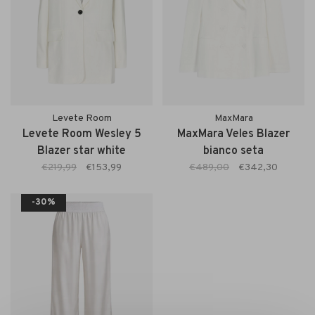
Levete Room
MaxMara
Levete Room Wesley 5
MaxMara Veles Blazer
Blazer star white
bianco seta
€219,99
€153,99
€489,00
€342,30
-30%