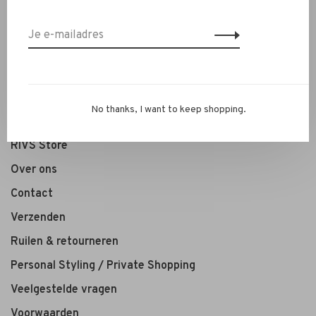
Kleding
Schoenen
Sieraden
Accessoires
SALE
No thanks, I want to keep shopping.
RIVS Store
Over ons
Contact
Verzenden
Ruilen & retourneren
Personal Styling / Private Shopping
Veelgestelde vragen
Voorwaarden