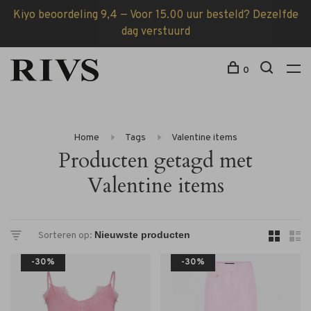
Kiyo beoordeling 9,4 — Voor 15.00 uur besteld? Dezelfde
dag verstuurd
0
Home
Tags
Valentine items
Producten getagd met
Valentine items
Sorteren op:
-30%
-30%