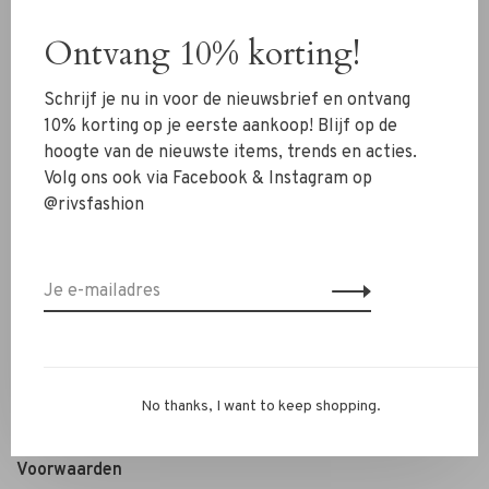
Schoenen
Ontvang 10% korting!
Sieraden
Schrijf je nu in voor de nieuwsbrief en ontvang
Accessoires
10% korting op je eerste aankoop! Blijf op de
SALE
hoogte van de nieuwste items, trends en acties.
Volg ons ook via Facebook & Instagram op
@rivsfashion
RIVS Store
Over ons
Contact
Verzenden
Ruilen & retourneren
Personal Styling / Private Shopping
No thanks, I want to keep shopping.
Veelgestelde vragen
Voorwaarden