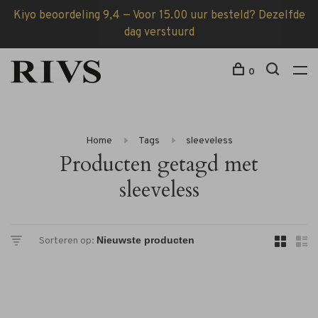
Kiyo beoordeling 9,4 — Voor 15.00 uur besteld? Dezelfde
dag verstuurd
0
Home
Tags
sleeveless
Producten getagd met
sleeveless
Sorteren op: