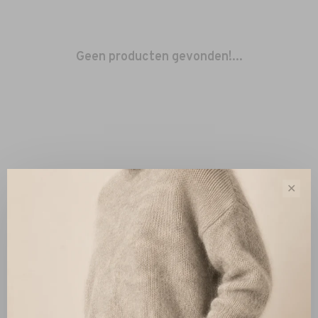
Geen producten gevonden!...
✕
Sorteren op:
Toon 1 - 0 van 0
Nieuw