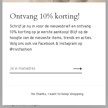
Kleding
Ontvang 10% korting!
Schoenen
Sieraden
Schrijf je nu in voor de nieuwsbrief en ontvang
Accessoires
10% korting op je eerste aankoop! Blijf op de
hoogte van de nieuwste items, trends en acties.
SALE
Volg ons ook via Facebook & Instagram op
@rivsfashion
RIVS Store
Over ons
Contact
Verzenden
Ruilen & retourneren
No thanks, I want to keep shopping.
Personal Styling / Private Shopping
Veelgestelde vragen