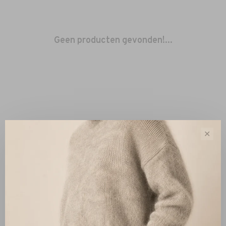
Geen producten gevonden!...
✕
Sorteren op:
Toon 1 - 0 van 0
Nieuw