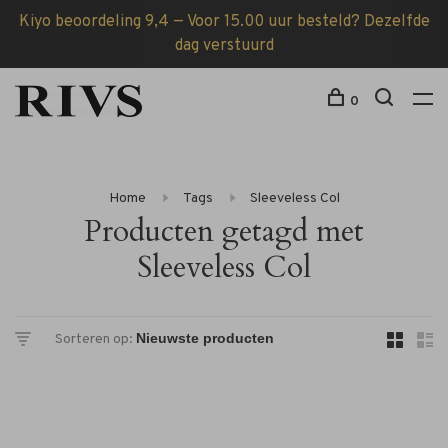
Kiyo beoordeling 9,4 — Voor 15.00 uur besteld? Dezelfde
dag verstuurd
0
Home
Tags
Sleeveless Col
Producten getagd met
Sleeveless Col
Sorteren op: