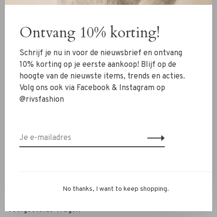
Kleding
Ontvang 10% korting!
Schoenen
Sieraden
Schrijf je nu in voor de nieuwsbrief en ontvang
Accessoires
10% korting op je eerste aankoop! Blijf op de
hoogte van de nieuwste items, trends en acties.
SALE
Volg ons ook via Facebook & Instagram op
@rivsfashion
RIVS Store
Over ons
Contact
Verzenden
Ruilen & retourneren
No thanks, I want to keep shopping.
Personal Styling / Private Shopping
Veelgestelde vragen