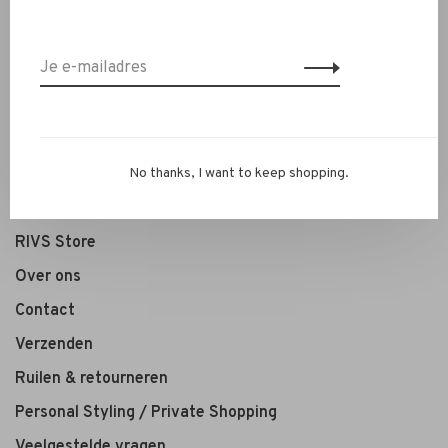
Nieuw
Kleding
Schoenen
Sieraden
Accessoires
No thanks, I want to keep shopping.
SALE
RIVS Store
Over ons
Contact
Verzenden
Ruilen & retourneren
Personal Styling / Private Shopping
Veelgestelde vragen