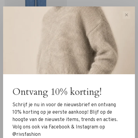
✕
IBANA
Ibana Jeans Pellina light
denim
€169,99
€118,99
Ontvang 10% korting!
Sorteren op:
Schrijf je nu in voor de nieuwsbrief en ontvang
Toon 1 - 3 van 3
10% korting op je eerste aankoop! Blijf op de
hoogte van de nieuwste items, trends en acties.
Volg ons ook via Facebook & Instagram op
@rivsfashion