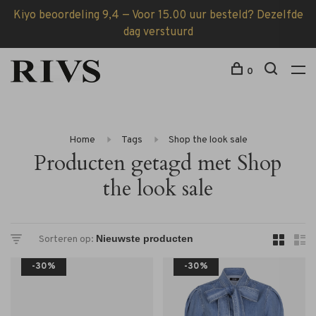
Kiyo beoordeling 9,4 — Voor 15.00 uur besteld? Dezelfde
dag verstuurd
0
Home
Tags
Shop the look sale
Producten getagd met Shop
the look sale
Sorteren op:
-30%
-30%