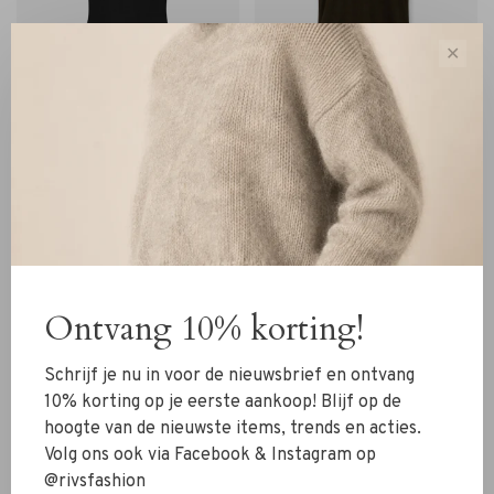
✕
IBANA
Coster Copenhagen
Ibana Eden Top black
Coster Copenhagen Lace
Top black
€79,95
€39,95
Ontvang 10% korting!
Sorteren op:
Schrijf je nu in voor de nieuwsbrief en ontvang
Toon 1 - 4 van 4
10% korting op je eerste aankoop! Blijf op de
hoogte van de nieuwste items, trends en acties.
Volg ons ook via Facebook & Instagram op
@rivsfashion