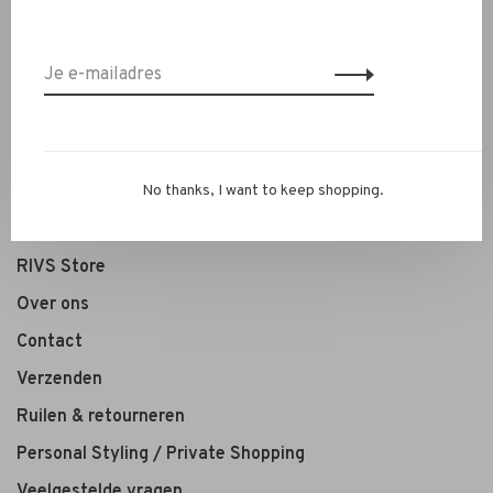
Nieuw
Kleding
Schoenen
Sieraden
Accessoires
No thanks, I want to keep shopping.
SALE
RIVS Store
Over ons
Contact
Verzenden
Ruilen & retourneren
Personal Styling / Private Shopping
Veelgestelde vragen