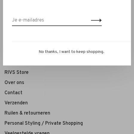
Nieuw
Kleding
Schoenen
Sieraden
Accessoires
No thanks, I want to keep shopping.
SALE
RIVS Store
Over ons
Contact
Verzenden
Ruilen & retourneren
Personal Styling / Private Shopping
Veelgestelde vragen