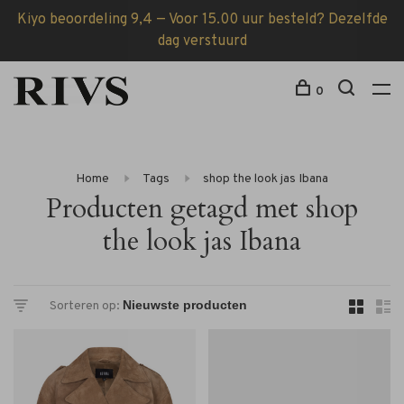
Kiyo beoordeling 9,4 — Voor 15.00 uur besteld? Dezelfde
dag verstuurd
0
Home
Tags
shop the look jas Ibana
Producten getagd met shop
the look jas Ibana
Sorteren op: