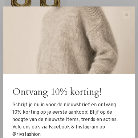
✕
Camps & Camps
Camps & Camps
Oorhangers Little Double
Hoops
€30,00
Ontvang 10% korting!
Sorteren op:
Schrijf je nu in voor de nieuwsbrief en ontvang
Toon 1 - 3 van 3
10% korting op je eerste aankoop! Blijf op de
hoogte van de nieuwste items, trends en acties.
Volg ons ook via Facebook & Instagram op
@rivsfashion