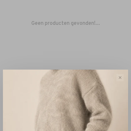
Geen producten gevonden!...
✕
Sorteren op:
Toon 1 - 0 van 0
Nieuw