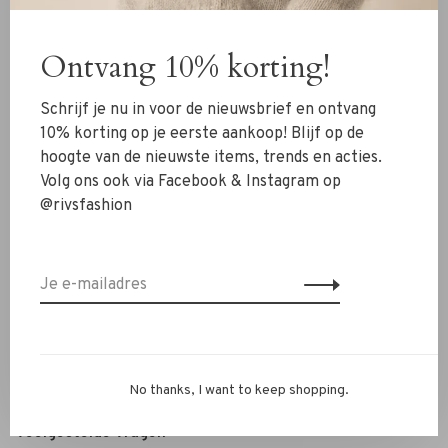
Kleding
Ontvang 10% korting!
Schoenen
Sieraden
Schrijf je nu in voor de nieuwsbrief en ontvang
Accessoires
10% korting op je eerste aankoop! Blijf op de
hoogte van de nieuwste items, trends en acties.
SALE
Volg ons ook via Facebook & Instagram op
@rivsfashion
RIVS Store
Over ons
Contact
Verzenden
Ruilen & retourneren
No thanks, I want to keep shopping.
Personal Styling / Private Shopping
Veelgestelde vragen