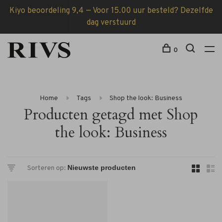
Kiyo beoordeling 9,4 — Voor 15.00 uur besteld? Dezelfde
dag verstuurd
0
Home
Tags
Shop the look: Business
Producten getagd met Shop
the look: Business
Sorteren op: