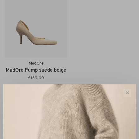
MadOre
MadOre Pump suede beige
€189,00
✕
Sorteren op:
Toon 1 - 1 van 1