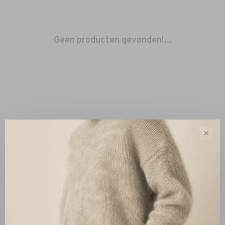
Geen producten gevonden!...
✕
Sorteren op:
Toon 1 - 0 van 0
Nieuw