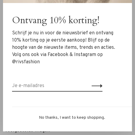
Kleding
Ontvang 10% korting!
Schoenen
Sieraden
Schrijf je nu in voor de nieuwsbrief en ontvang
Accessoires
10% korting op je eerste aankoop! Blijf op de
hoogte van de nieuwste items, trends en acties.
SALE
Volg ons ook via Facebook & Instagram op
@rivsfashion
RIVS Store
Over ons
Contact
Verzenden
Ruilen & retourneren
No thanks, I want to keep shopping.
Personal Styling / Private Shopping
Veelgestelde vragen