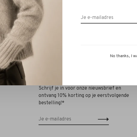
K Kate Low Sneakers white
€250,00
€175,00
No thanks, I w
Schrijf je in voor onze nieuwsbrief en
ontvang 10% korting op je eerstvolgende
bestelling!*