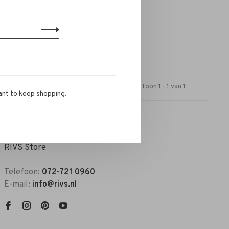
Toon 1 - 1 van 1
ant to keep shopping.
RIVS Store
Telefoon:
072-721 0960
E-mail:
info@rivs.nl