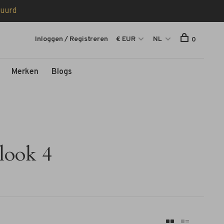
tuurd
Inloggen / Registreren
€ EUR
NL
0
Merken
Blogs
look 4