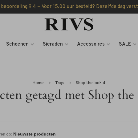
 beoordeling 9,4 — Voor 15.00 uur besteld? Dezelfde dag vers
Schoenen
Sieraden
Accessoires
SALE
Home
Tags
Shop the look 4
cten getagd met Shop the 
ren op: