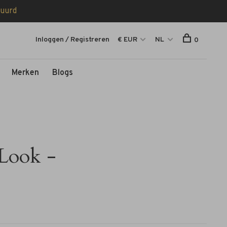
tuurd
Inloggen / Registreren
€ EUR
NL
0
Merken
Blogs
Look -