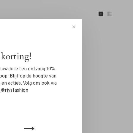
✕
korting!
nieuwsbrief en ontvang 10%
n!...
oop! Blijf op de hoogte van
en acties. Volg ons ook via
 @rivsfashion