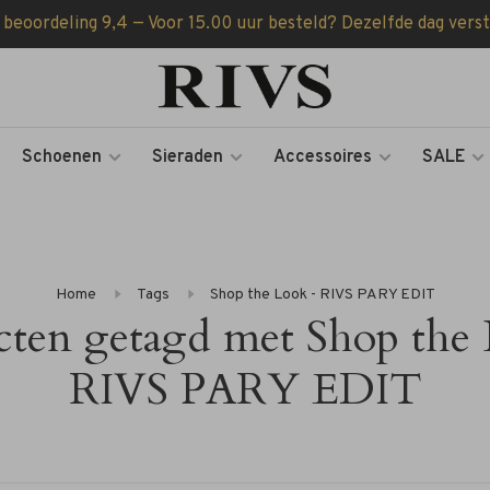
 beoordeling 9,4 — Voor 15.00 uur besteld? Dezelfde dag vers
Schoenen
Sieraden
Accessoires
SALE
Home
Tags
Shop the Look - RIVS PARY EDIT
cten getagd met Shop the 
RIVS PARY EDIT