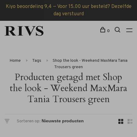
Kiyo beoordeling 9,4 — Voor 15.00 uur besteld? Dezelfde
dag verstuurd
0
Home
Tags
Shop the look - Weekend MaxMara Tania
Trousers green
Producten getagd met Shop
the look - Weekend MaxMara
Tania Trousers green
Sorteren op: