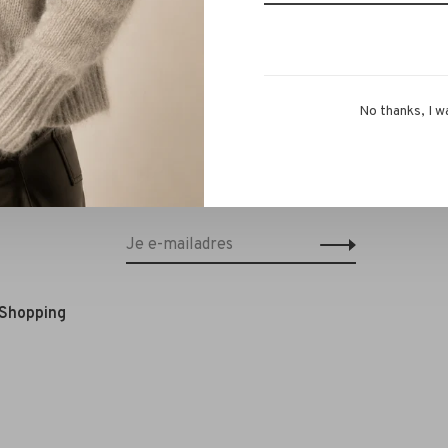
No thanks, I w
Schrijf je in voor onze nieuwsbrief en
ontvang 10% korting op je eerstvolgende
bestelling!*
 Shopping