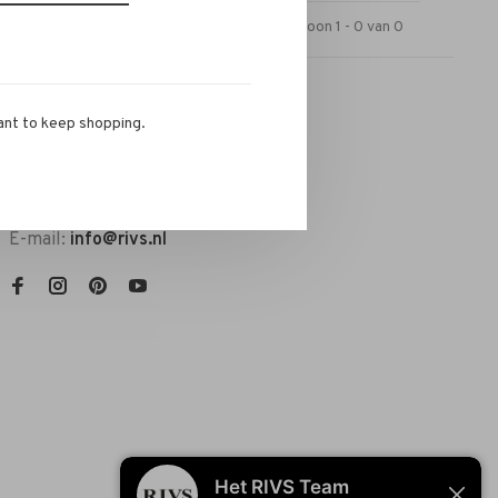
Toon 1 - 0 van 0
ant to keep shopping.
RIVS Store
Telefoon:
072-721 0960
E-mail:
info@rivs.nl