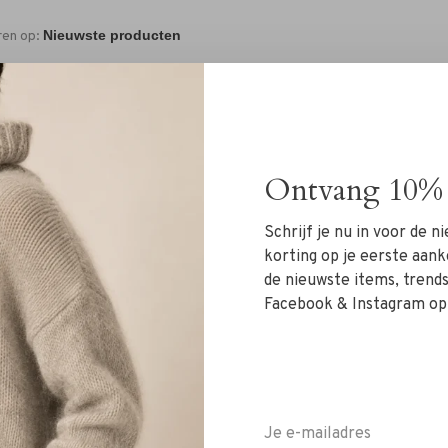
ren op:
Ontvang 10% 
Schrijf je nu in voor de 
Geen producten gevonde
korting op je eerste aank
de nieuwste items, trends 
Facebook & Instagram op