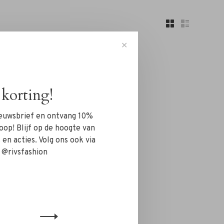
✕
korting!
nieuwsbrief en ontvang 10%
n!...
oop! Blijf op de hoogte van
en acties. Volg ons ook via
 @rivsfashion