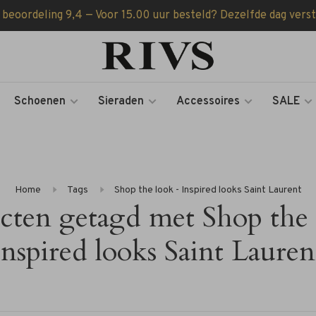
 beoordeling 9,4 — Voor 15.00 uur besteld? Dezelfde dag vers
Schoenen
Sieraden
Accessoires
SALE
Home
Tags
Shop the look - Inspired looks Saint Laurent
cten getagd met Shop the 
Inspired looks Saint Lauren