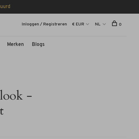
tuurd
Inloggen / Registreren
€ EUR
NL
0
Merken
Blogs
look -
t