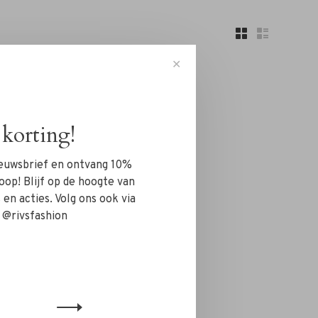
✕
korting!
nieuwsbrief en ontvang 10%
n!...
oop! Blijf op de hoogte van
en acties. Volg ons ook via
 @rivsfashion