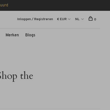
tuurd
Inloggen / Registreren
€ EUR
NL
0
Merken
Blogs
Shop the