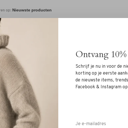
ren op:
Ontvang 10% 
Schrijf je nu in voor de 
Geen producten gevonde
korting op je eerste aank
de nieuwste items, trends 
Facebook & Instagram op