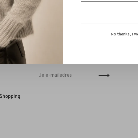
No thanks, I w
Schrijf je in voor onze nieuwsbrief en
ontvang 10% korting op je eerstvolgende
bestelling!*
 Shopping