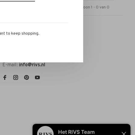
Toon 1 - 0 van 0
ant to keep shopping.
RIVS Store
Telefoon:
072-721 0960
E-mail:
info@rivs.nl