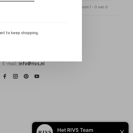
Toon 1 - 0 van 0
ant to keep shopping.
RIVS Store
Telefoon:
072-721 0960
E-mail:
info@rivs.nl