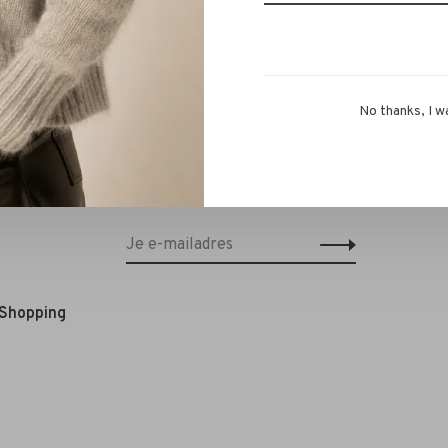
No thanks, I w
Schrijf je in voor onze nieuwsbrief en
ontvang 10% korting op je eerstvolgende
bestelling!*
 Shopping