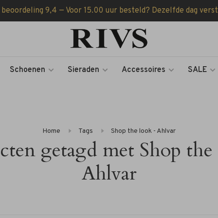
 beoordeling 9,4 — Voor 15.00 uur besteld? Dezelfde dag vers
Schoenen
Sieraden
Accessoires
SALE
Home
Tags
Shop the look - Ahlvar
cten getagd met Shop the 
Ahlvar