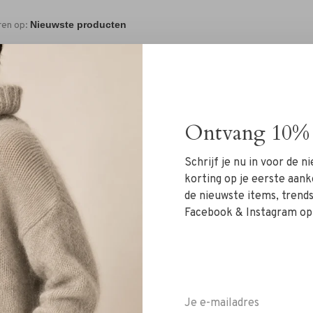
ren op:
Ontvang 10% 
Schrijf je nu in voor de 
Geen producten gevonde
korting op je eerste aank
de nieuwste items, trends 
Facebook & Instagram op