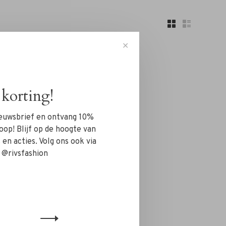
✕
korting!
nieuwsbrief en ontvang 10%
n!...
oop! Blijf op de hoogte van
en acties. Volg ons ook via
 @rivsfashion