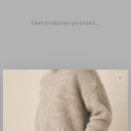
Geen producten gevonden!...
✕
Sorteren op:
Toon 1 - 0 van 0
Nieuw