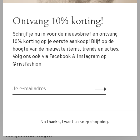
Kleding
Ontvang 10% korting!
Schoenen
Sieraden
Schrijf je nu in voor de nieuwsbrief en ontvang
Accessoires
10% korting op je eerste aankoop! Blijf op de
hoogte van de nieuwste items, trends en acties.
SALE
Volg ons ook via Facebook & Instagram op
@rivsfashion
RIVS Store
Over ons
Contact
Verzenden
Ruilen & retourneren
No thanks, I want to keep shopping.
Personal Styling / Private Shopping
Veelgestelde vragen