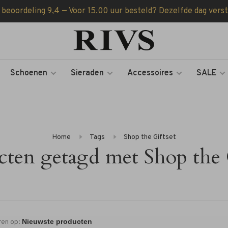
 beoordeling 9,4 — Voor 15.00 uur besteld? Dezelfde dag vers
Schoenen
Sieraden
Accessoires
SALE
Home
Tags
Shop the Giftset
cten getagd met Shop the G
ren op: