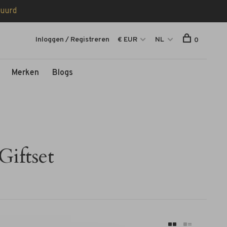
tuurd
Inloggen / Registreren
€ EUR
NL
0
Merken
Blogs
iftset