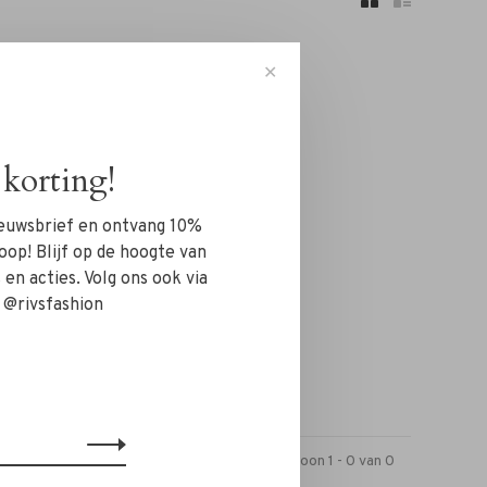
✕
korting!
n!...
nieuwsbrief en ontvang 10%
oop! Blijf op de hoogte van
en acties. Volg ons ook via
 @rivsfashion
Toon 1 - 0 van 0