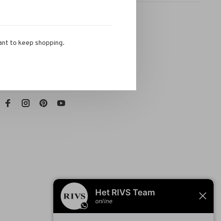
ant to keep shopping.
RIVS Store
Telefoon:
072-721 0960
E-mail:
info@rivs.nl