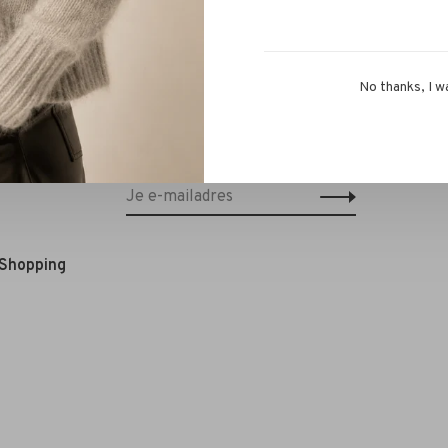
No thanks, I w
Schrijf je in voor onze nieuwsbrief en
ontvang 10% korting op je eerstvolgende
bestelling!*
 Shopping