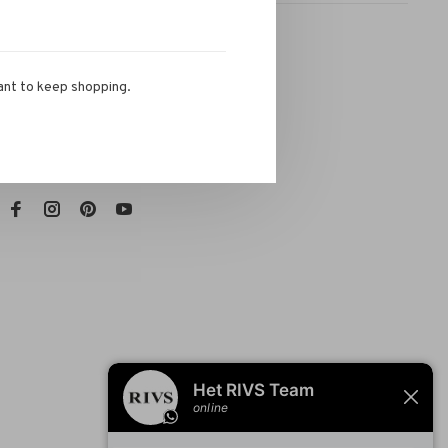
ant to keep shopping.
RIVS Store
Telefoon:
072-721 0960
E-mail:
info@rivs.nl