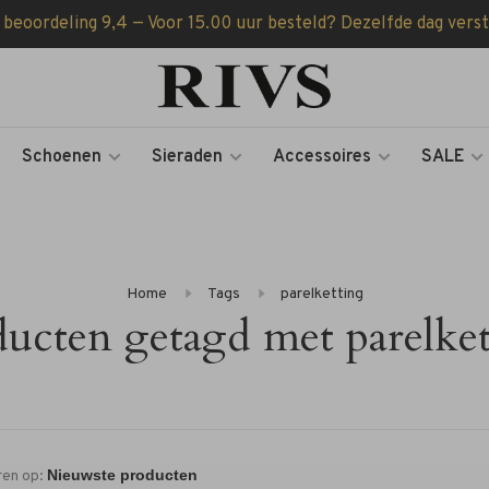
 beoordeling 9,4 — Voor 15.00 uur besteld? Dezelfde dag vers
Schoenen
Sieraden
Accessoires
SALE
Home
Tags
parelketting
ucten getagd met parelke
ren op: