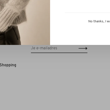
No thanks, I w
Schrijf je in voor onze nieuwsbrief en
ontvang 10% korting op je eerstvolgende
bestelling!*
 Shopping