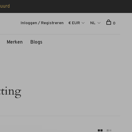
tuurd
Inloggen / Registreren
€ EUR
NL
0
Merken
Blogs
tting