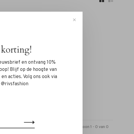
✕
korting!
n!...
nieuwsbrief en ontvang 10%
oop! Blijf op de hoogte van
en acties. Volg ons ook via
 @rivsfashion
Toon 1 - 0 van 0