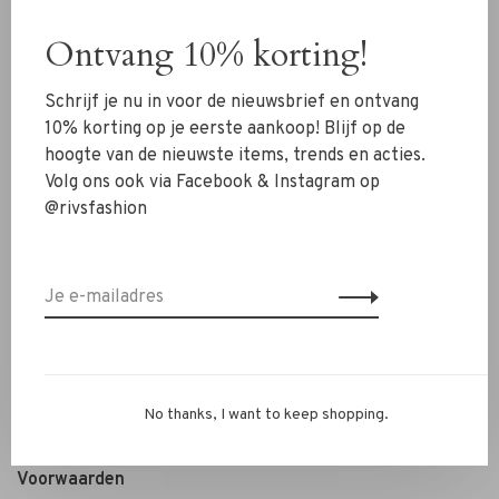
Schoenen
Ontvang 10% korting!
Sieraden
Schrijf je nu in voor de nieuwsbrief en ontvang
Accessoires
10% korting op je eerste aankoop! Blijf op de
SALE
hoogte van de nieuwste items, trends en acties.
Volg ons ook via Facebook & Instagram op
@rivsfashion
RIVS Store
Over ons
Contact
Verzenden
Ruilen & retourneren
Personal Styling / Private Shopping
No thanks, I want to keep shopping.
Veelgestelde vragen
Voorwaarden